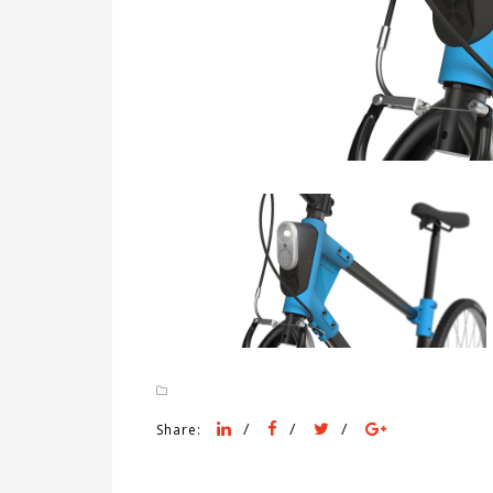
/
/
/
Share: